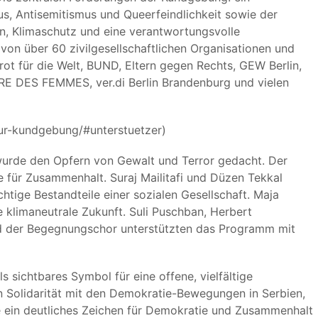
, Antisemitismus und Queerfeindlichkeit sowie der
en, Klimaschutz und eine verantwortungsvolle
 von über 60 zivilgesellschaftlichen Organisationen und
Brot für die Welt, BUND, Eltern gegen Rechts, GEW Berlin,
E DES FEMMES, ver.di Berlin Brandenburg und vielen
zur-kundgebung/#unterstuetzer
)
wurde den Opfern von Gewalt und Terror gedacht. Der
 für Zusammenhalt. Suraj Mailitafi und Düzen Tekkal
htige Bestandteile einer sozialen Gesellschaft. Maja
e klimaneutrale Zukunft. Suli Puschban, Herbert
nd der Begegnungschor unterstützten das Programm mit
 sichtbares Symbol für eine offene, vielfältige
n Solidarität mit den Demokratie-Bewegungen in Serbien,
e ein deutliches Zeichen für Demokratie und Zusammenhalt