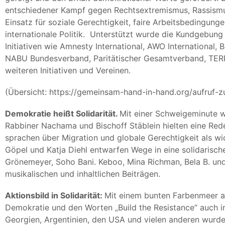
entschiedener Kampf gegen Rechtsextremismus, Rassismus
Einsatz für soziale Gerechtigkeit, faire Arbeitsbedingung
internationale Politik. Unterstützt wurde die Kundgebung
Initiativen wie Amnesty International, AWO International, 
NABU Bundesverband, Paritätischer Gesamtverband, TERR
weiteren Initiativen und Vereinen.
(Übersicht:
https://gemeinsam-hand-in-hand.org/aufruf-
Demokratie heißt Solidarität.
Mit einer Schweigeminute 
Rabbiner Nachama und Bischoff Stäblein hielten eine Rede
sprachen über Migration und globale Gerechtigkeit als wic
Göpel und Katja Diehl entwarfen Wege in eine solidarisch
Grönemeyer, Soho Bani. Keboo, Mina Richman, Bela B. u
musikalischen und inhaltlichen Beiträgen.
Aktionsbild in Solidarität:
Mit einem bunten Farbenmeer als
Demokratie und den Worten „Build the Resistance“ auch i
Georgien, Argentinien, den USA und vielen anderen wurd